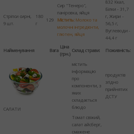
832 Ккал,
Сир "Тенеро",
Білки - 31,7
паніровка, яйця
Стріпси сирні,
180
г, Жири -
129
Містить:
Молоко та
9 шт.
г
56,5 г,
молочні інгредієнти,
Вуглеводи -
глютен, яйця
44,4 г
Ціна
Найменування
Вага
Склад страви:
Поживність:
(грн.)
містить
інформацію
продуктів
про
згідно
компоненти, з
прийнятих
яких
ДСТУ
складається
блюдо
САЛАТИ
Томат свіжий,
салат айсберг,
смажене