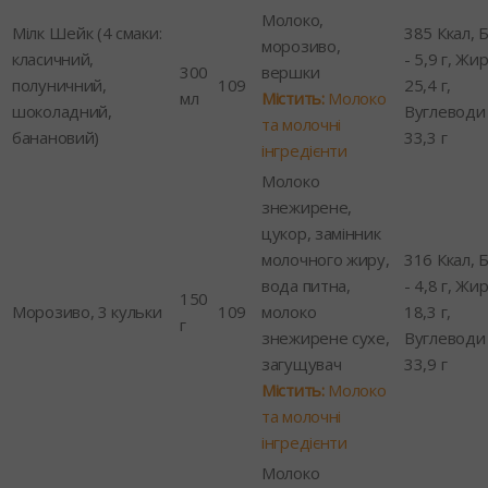
Молоко,
Мілк Шейк (4 смаки:
385 Ккал, Б
морозиво,
класичний,
- 5,9 г, Жир
300
вершки
полуничний,
109
25,4 г,
мл
Містить:
Молоко
шоколадний,
Вуглеводи 
та молочні
банановий)
33,3 г
інгредієнти
Молоко
знежирене,
цукор, замінник
молочного жиру,
316 Ккал, Б
вода питна,
- 4,8 г, Жир
150
Морозиво, 3 кульки
109
молоко
18,3 г,
г
знежирене сухе,
Вуглеводи 
загущувач
33,9 г
Містить:
Молоко
та молочні
інгредієнти
Молоко