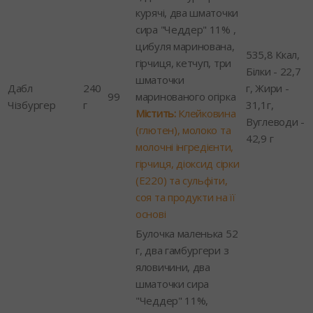
курячі, два шматочки
сира "Чеддер" 11% ,
цибуля маринована,
535,8 Ккал,
гірчиця, кетчуп, три
Білки - 22,7
шматочки
Дабл
240
г, Жири -
99
маринованого огірка
Чізбургер
г
31,1г,
Містить:
Клейковина
Вуглеводи -
(глютен), молоко та
42,9 г
молочні інгредієнти,
гірчиця, діоксид сірки
(Е220) та сульфіти,
соя та продукти на її
основі
Булочка маленька 52
г, два гамбургери з
яловичини, два
шматочки сира
"Чеддер" 11%,