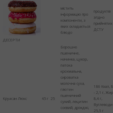
містить
продуктів
інформацію про
згідно
компоненти, з
прийнятих
яких складається
ДСТУ
блюдо
ДЕСЕРТИ
Борошно
пшеничне,
начинка, цукор,
патока
крохмальна,
сироватка
молочна суха,
186 Ккал, Б
глютен
- 2,1 г, Жир
пшеничний
Круасан Люкс
45 г
25
8,4 г,
сухий, лецитин
Вуглеводи 
соєвий, дріжджі,
25,5 г