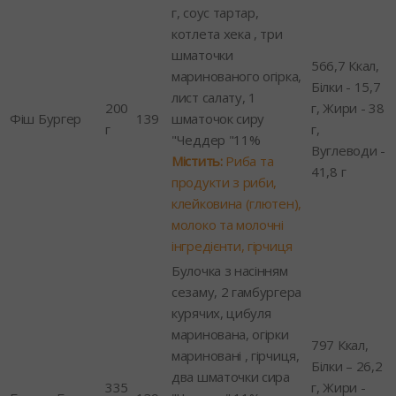
г, соус тартар,
котлета хека , три
шматочки
566,7 Ккал,
маринованого огірка,
Білки - 15,7
лист салату, 1
200
г, Жири - 38
Фіш Бургер
139
шматочок сиру
г
г,
"Чеддер "11%
Вуглеводи -
Містить:
Риба та
41,8 г
продукти з риби,
клейковина (глютен),
молоко та молочні
інгредієнти, гірчиця
Булочка з насінням
сезаму, 2 гамбургера
курячих, цибуля
маринована, огірки
797 Ккал,
мариновані , гірчиця,
Білки – 26,2
два шматочки сира
335
г, Жири -