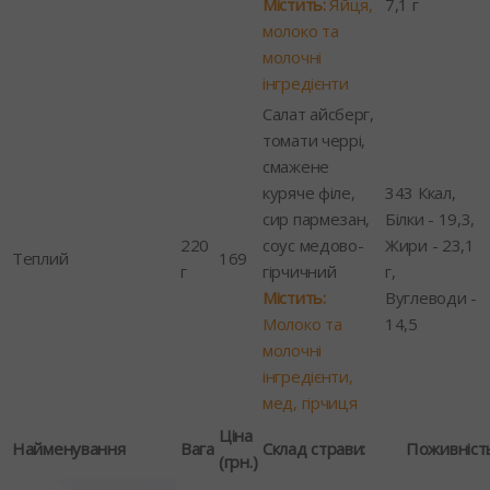
Містить:
Яйця,
7,1 г
молоко та
молочні
інгредієнти
Салат айсберг,
томати черрі,
смажене
куряче філе,
343 Ккал,
сир пармезан,
Білки - 19,3,
220
соус медово-
Жири - 23,1
Теплий
169
г
гірчичний
г,
Містить:
Вуглеводи -
Молоко та
14,5
молочні
інгредієнти,
мед, гірчиця
Ціна
Найменування
Вага
Склад страви:
Поживніст
(грн.)