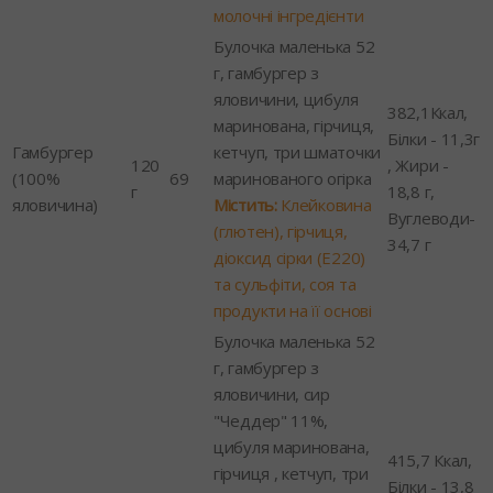
молочні інгредієнти
Булочка маленька 52
г, гамбургер з
яловичини, цибуля
382,1Ккал,
маринована, гірчиця,
Білки - 11,3г
Гамбургер
кетчуп, три шматочки
120
, Жири -
(100%
69
маринованого огірка
г
18,8 г,
яловичина)
Містить:
Клейковина
Вуглеводи-
(глютен), гірчиця,
34,7 г
діоксид сірки (Е220)
та сульфіти, соя та
продукти на її основі
Булочка маленька 52
г, гамбургер з
яловичини, сир
"Чеддер" 11%,
цибуля маринована,
415,7 Ккал,
гірчиця , кетчуп, три
Білки - 13,8