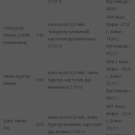
(110 г)
Вуглеводи -
66,8 г
584 Ккал,
кока-кола 0,3/чай ,
Жири -27,3
Чізбургер
чізбургер яловичий,
г, Білки -
Меню (100%
149
картопля фрі маленька
16,6 г,
яловичина)
(110 г)
Вуглеводи -
62,5 г
694,1 Ккал,
Жири - 38,0
кока-кола 0,3/чай , чікен
Чікен Бургер
г, Білки -
169
бургер, картопля фрі
Меню
21,0 г,
маленька (110 г)
Вуглеводи -
68,3 г
881 Ккал,
Жири - 52,4
кока-кола 0,5/чай , блек
Блек Меню
г, Білки -
235
бургер великий, картопля
XXL
20,3 г,
фрі велика (160 г)
Вуглеводи -