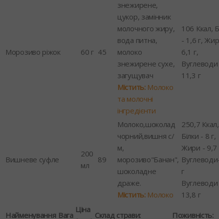
знежирене,
цукор, замінник
молочного жиру,
106 Ккал, Б
вода питна,
- 1,6 г, Жир
Морозиво ріжок
60 г
45
молоко
6,1 г,
знежирене сухе,
Вуглеводи 
загущувач
11,3 г
Містить:
Молоко
та молочні
інгредієнти
Молоко,шоколад
250,7 Ккал,
чорний,вишня с/
Білки - 8 г,
м,
Жири - 9,7 
200
Вишневе суфле
89
морозиво"Банан",
Вуглеводи
мл
шоколадне
г
драже.
Вуглеводи 
Містить:
Молоко
13,8 г
Ціна
Найменування
Вага
Склад страви:
Поживність: