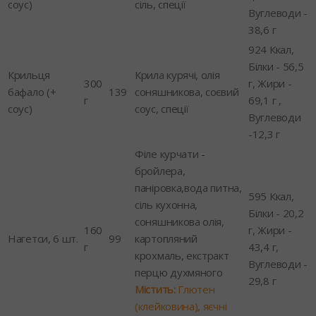
соус)
сіль, спеції
Вуглеводи -
38,6 г
924 Ккал,
Білки - 56,5
Крильця
Крила курячі, олія
300
г, Жири -
бафало (+
139
соняшникова, соєвий
г
69,1 г ,
соус)
соус, спеції
Вуглеводи
-12,3 г
Філе курчати -
бройлера,
паніровка,вода питна,
595 Ккал,
сіль кухонна,
Білки - 20,2
соняшникова олія,
160
г, Жири -
Нагетси, 6 шт.
99
картопляний
г
43,4 г,
крохмаль, екстракт
Вуглеводи -
перцю духмяного
29,8 г
Містить:
Глютен
(клейковина), яєчні