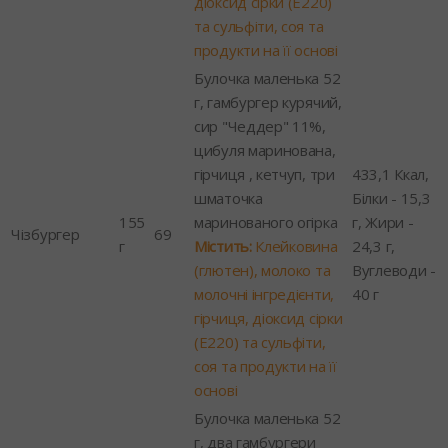
діоксид сірки (Е220)
та сульфіти, соя та
продукти на її основі
Булочка маленька 52
г, гамбургер курячий,
сир "Чеддер" 11%,
цибуля маринована,
гірчиця , кетчуп, три
433,1 Ккал,
шматочка
Білки - 15,3
155
маринованого огірка
г, Жири -
Чізбургер
69
г
Містить:
Клейковина
24,3 г,
(глютен), молоко та
Вуглеводи -
молочні інгредієнти,
40 г
гірчиця, діоксид сірки
(Е220) та сульфіти,
соя та продукти на її
основі
Булочка маленька 52
г, два гамбургери