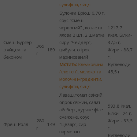
сульфіти, яйця
Булочка Бріош 0,70 г,
соус "Смеш
червоний" , котлета
1217,7
ялова 2 шт, 2 шматка
Ккал, Білки-
Смеш Бургер
сиру "Чеддер",
37,5 г,
365
з яйцем та
189
цибуля, огірок
Жири - 88,7
г
беконом
маринований
г,
Містить:
Клейковина
Вуглеводи -
(глютен), молоко та
45,5 г
молочні інгредієнти,
сульфіти, яйця
Лаваш,томат свіжий,
огірок свіжий, салат
593,8 Ккал,
айсберг, куряче філе
Білки - 24 г,
смажене, соус
280
Жири - 33,5
Фреш Ролл
149
"Цезар", сир
г
г,
пармезан
Вуглеводи -