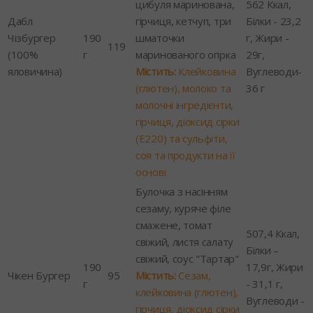
цибуля маринована,
562 Ккал,
Дабл
гірчиця, кетчуп, три
Білки - 23,2
Чізбургер
190
шматочки
г, Жири -
119
(100%
г
маринованого огірка
29г,
яловичина)
Містить:
Клейковина
Вуглеводи-
(глютен), молоко та
36 г
молочні інгредієнти,
гірчиця, діоксид сірки
(Е220) та сульфіти,
соя та продукти на її
основі
Булочка з насінням
сезаму, куряче філе
смажене, томат
507,4 Ккал,
свіжий, листя салату
Білки –
свіжий, соус "Тартар"
190
17,9г, Жири
Чікен Бургер
95
Містить:
Сезам,
г
- 31,1 г,
клейковина (глютен),
Вуглеводи -
гірчиця, діоксид сірки