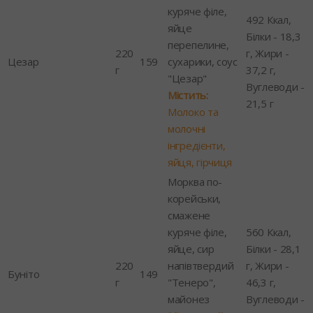
куряче філе,
492 Ккал,
яйце
Білки - 18,3
перепелине,
220
г, Жири -
Цезар
159
сухарики, соус
г
37,2 г,
"Цезар"
Вуглеводи -
Містить:
21,5 г
Молоко та
молочні
інгредієнти,
яйця, гірчиця
Морква по-
корейськи,
смажене
куряче філе,
560 Ккал,
яйце, сир
Білки - 28,1
220
напівтвердий
г, Жири -
Буніто
149
г
"Тенеро",
46,3 г,
майонез
Вуглеводи -