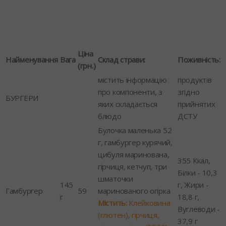
Ціна
Найменування
Вага
Склад страви:
Поживність:
(грн.)
містить інформацію
продуктів
про компоненти, з
згідно
БУРГЕРИ
яких складається
прийнятих
блюдо
ДСТУ
Булочка маленька 52
г, гамбургер курячий,
цибуля маринована,
355 Ккал,
гірчиця, кетчуп, три
Білки - 10,3
шматочки
145
г, Жири -
Гамбургер
59
маринованого огірка
г
18,8 г,
Містить:
Клейковина
Вуглеводи -
(глютен), гірчиця,
37,9 г