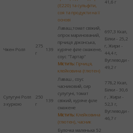
41,6 г
(Е220) та сульфіти,
соя та продукти на її
основі
Лаваш,томат свіжий,
697,3 Ккал,
огірок маринований,
Білки - 25,2
гірчиця діжонська,
275
г, Жири -
Чікен Ролл
139
куряче філе смажене,
г
44,4 г,
соус "Тартар"
Вуглеводи -
Містить:
Гірчиця,
49,2 г
клейковина (глютен)
Лаваш , соус
778,2 Ккал,
часниковий, сир
Білки - 30,6
сулугуні, томат
Сулугуні Ролл
250
г , Жири -
139
свіжий, куряче філе
з куркою
г
52,3 г,
смажене
Вуглеводи -
Містить:
Клейковина
46,7 г
(глютен), часник
Булочка маленька 52