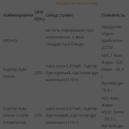
продукти на її основі
Ціна
Найменування
Склад страви:
Поживність:
(грн.)
продуктів
містить інформацію про
згідно
компоненти, з яких
МЕНЮ
прийнятих
складається блюдо
ДСТУ
985,7 Ккал,
Жири - 62г,
кока-кола 0,3/чай , бургер
Бургер Бум
Білки - 29,3
209
бум курячий, картопля фрі
Меню
г,
маленька (110 г)
Вуглеводи -
78,6 г
902 Ккал,
Жири -
Бургер Бум
кока-кола 0,3/чай , бургер
49,3г, Білки
Меню (100%
229
бум яловий, картопля фрі
- 29,3 г,
яловичина)
маленька (110 г)
Вуглеводи -