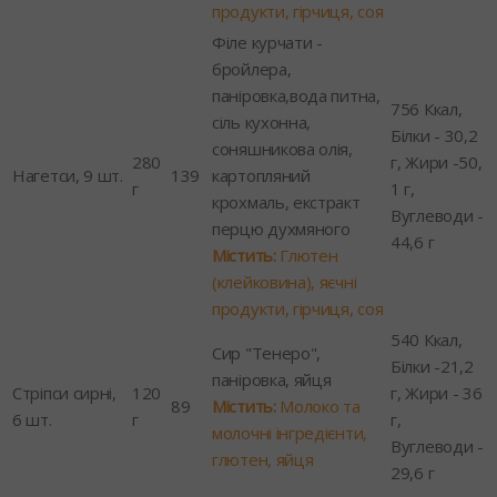
продукти, гірчиця, соя
Філе курчати -
бройлера,
паніровка,вода питна,
756 Ккал,
сіль кухонна,
Білки - 30,2
соняшникова олія,
280
г, Жири -50,
Нагетси, 9 шт.
139
картопляний
г
1 г,
крохмаль, екстракт
Вуглеводи -
перцю духмяного
44,6 г
Містить:
Глютен
(клейковина), яєчні
продукти, гірчиця, соя
540 Ккал,
Сир "Тенеро",
Білки -21,2
паніровка, яйця
Стріпси сирні,
120
г, Жири - 36
89
Містить:
Молоко та
6 шт.
г
г,
молочні інгредієнти,
Вуглеводи -
глютен, яйця
29,6 г