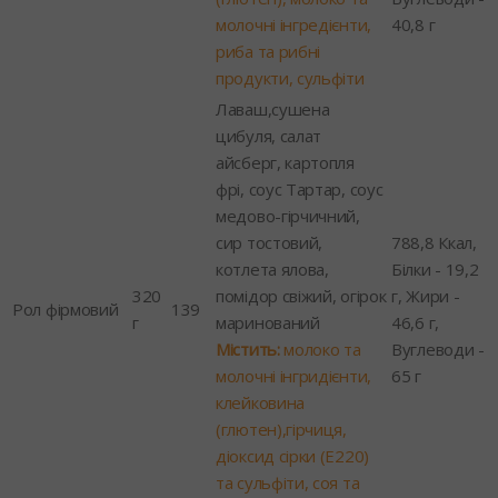
молочні інгредієнти,
40,8 г
риба та рибні
продукти, сульфіти
Лаваш,сушена
цибуля, салат
айсберг, картопля
фрі, соус Тартар, соус
медово-гірчичний,
сир тостовий,
788,8 Ккал,
котлета ялова,
Білки - 19,2
320
помідор свіжий, огірок
г, Жири -
Рол фірмовий
139
г
маринований
46,6 г,
Містить:
молоко та
Вуглеводи -
молочні інгридієнти,
65 г
клейковина
(глютен),гірчиця,
діоксид сірки (Е220)
та сульфіти, соя та