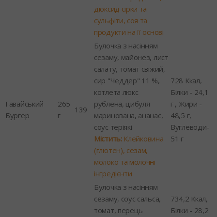
діоксид сірки та
сульфіти, соя та
продукти на її основі
Булочка з насінням
сезаму, майонез, лист
салату, томат свіжий,
сир "Чеддер" 11 %,
728 Ккал,
котлета люкс
Білки - 24,1
Гавайський
265
рублена, цибуля
г , Жири -
139
Бургер
г
маринована, ананас,
48,5 г,
соус теріякі
Вуглеводи-
Містить:
Клейковина
51 г
(глютен), сезам,
молоко та молочні
інгредієнти
Булочка з насінням
сезаму, соус сальса,
734,2 Ккал,
томат, перець
Білки - 28,2