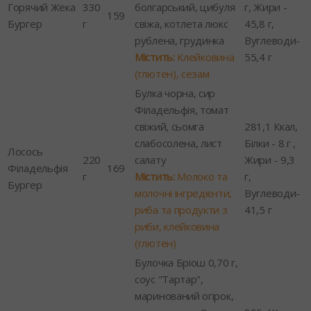
Горячий Жека
330
болгарський, цибуля
г, Жири -
159
Бургер
г
свіжа, котлета люкс
45,8 г,
рублена, грудинка
Вуглеводи-
Містить:
Клейковина
55,4 г
(глютен), сезам
Булка чорна, сир
Філадельфія, томат
свіжий, сьомга
281,1 Ккал,
слабосолена, лист
Білки - 8 г ,
Лосось
220
салату
Жири - 9,3
Філадельфія
169
г
Містить:
Молоко та
г,
Бургер
молочні інгредієнти,
Вуглеводи-
риба та продукти з
41,5 г
риби, клейковина
(глютен)
Булочка Бріош 0,70 г,
соус "Тартар",
маринований огірок,