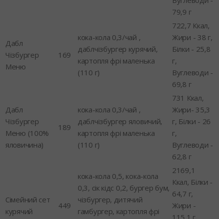
79,9 г
722,7 Ккал,
кока-кола 0,3/чай ,
Жири - 38 г,
Дабл
даблчізбургер курячий,
Білки - 25,8
Чізбургер
169
картопля фрі маленька
г,
Меню
(110 г)
Вуглеводи -
69,8 г
731 Ккал,
Дабл
кока-кола 0,3/чай ,
Жири- 35,3
Чізбургер
даблчізбургер яловичий,
г, Білки - 26
189
Меню (100%
картопля фрі маленька
г,
яловичина)
(110 г)
Вуглеводи -
62,8 г
2169,1
кока-кола 0,5, кока-кола
Ккал, Білки -
0,3, сік кідс 0,2, бургер бум,
64,7 г,
Сімейний сет
чізбургер, дитячий
449
Жири -
курячий
гамбургер, картопля фрі
115,1 г,