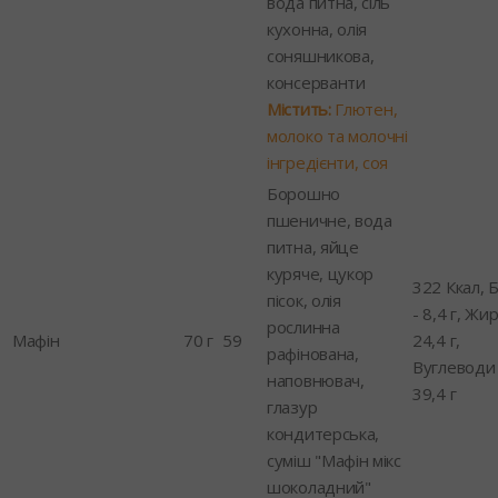
вода питна, сіль
кухонна, олія
соняшникова,
консерванти
Містить:
Глютен,
молоко та молочні
інгредієнти, соя
Борошно
пшеничне, вода
питна, яйце
куряче, цукор
322 Ккал, Б
пісок, олія
- 8,4 г, Жир
рослинна
Мафін
70 г
59
24,4 г,
рафінована,
Вуглеводи 
наповнювач,
39,4 г
глазур
кондитерська,
суміш "Мафін мікс
шоколадний"