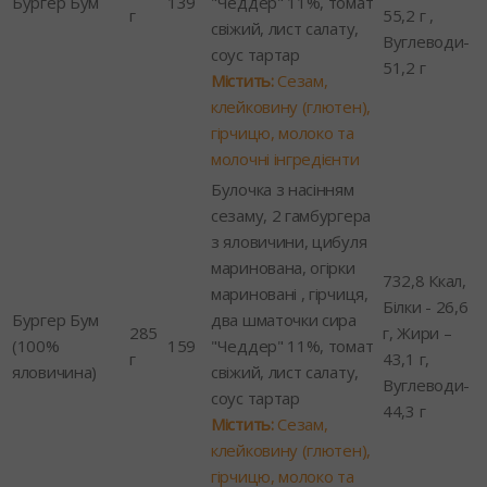
Бургер Бум
139
"Чеддер" 11%, томат
г
55,2 г ,
свіжий, лист салату,
Вуглеводи-
соус тартар
51,2 г
Містить:
Сезам,
клейковину (глютен),
гірчицю, молоко та
молочні інгредієнти
Булочка з насінням
сезаму, 2 гамбургера
з яловичини, цибуля
маринована, огірки
732,8 Ккал,
мариновані , гірчиця,
Білки - 26,6
Бургер Бум
два шматочки сира
285
г, Жири –
(100%
159
"Чеддер" 11%, томат
г
43,1 г,
яловичина)
свіжий, лист салату,
Вуглеводи-
соус тартар
44,3 г
Містить:
Сезам,
клейковину (глютен),
гірчицю, молоко та