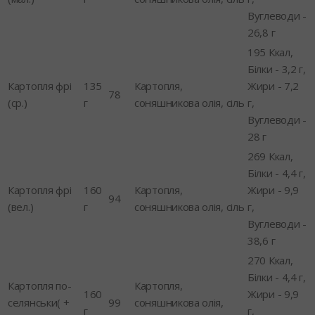
Вуглеводи -
26,8 г
195 Ккал,
Білки - 3,2 г,
Картопля фрі
135
Картопля,
Жири - 7,2
78
(ср.)
г
соняшникова олія, сіль
г,
Вуглеводи -
28 г
269 Ккал,
Білки - 4,4 г,
Картопля фрі
160
Картопля,
Жири - 9,9
94
(вел.)
г
соняшникова олія, сіль
г,
Вуглеводи -
38,6 г
270 Ккал,
Білки - 4,4 г,
Картопля по-
Картопля,
160
Жири - 9,9
селянськи( +
99
соняшникова олія,
г
г,