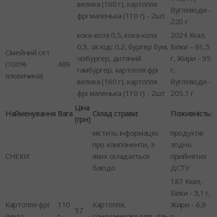
велика (160 г), картопля
Вуглеводи -
фрі маленька (110 г) - 2шт
220 г
кока-кола 0,5, кока-кола
2024 Ккал,
0,3, сік кідс 0,2, бургер бум,
Білки – 61,5
Сімейний сет
чізбургер, дитячий
г, Жири - 95
(100%
489
гамбургер, картопля фрі
г,
яловичина)
велика (160 г), картопля
Вуглеводи -
фрі маленька (110 г) - 2шт
205,1 г
Ціна
Найменування
Вага
Склад страви:
Поживність:
(грн)
містить інформацію
продуктів
про компоненти, з
згідно
СНЕКИ
яких складається
прийнятих
блюдо
ДСТУ
187 Ккал,
Білки - 3,1 г,
Картопля фрі
110
Картопля,
Жири - 6,9
57
(мал.)
г
соняшникова олія, сіль
г,