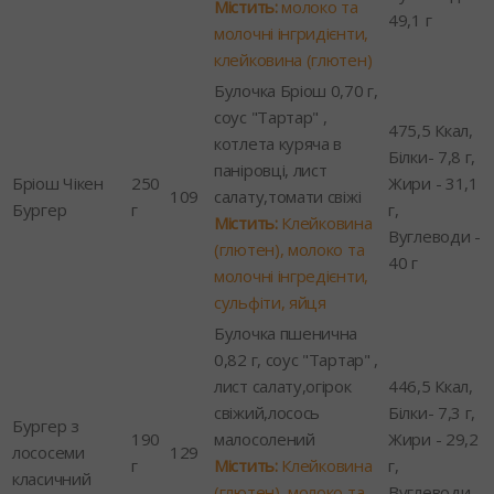
Містить:
молоко та
49,1 г
молочні інгридієнти,
клейковина (глютен)
Булочка Бріош 0,70 г,
соус "Тартар" ,
475,5 Ккал,
котлета куряча в
Білки- 7,8 г,
паніровці, лист
Бріош Чікен
250
Жири - 31,1
109
салату,томати свіжі
Бургер
г
г,
Містить:
Клейковина
Вуглеводи -
(глютен), молоко та
40 г
молочні інгредієнти,
сульфіти, яйця
Булочка пшенична
0,82 г, соус "Тартар" ,
лист салату,огірок
446,5 Ккал,
свіжий,лосось
Білки- 7,3 г,
Бургер з
190
малосолений
Жири - 29,2
лососеми
129
г
Містить:
Клейковина
г,
класичний
(глютен), молоко та
Вуглеводи -