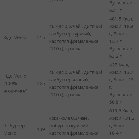
Вуглеводи -
62,1 г
481,5 Ккал,
сік кідс 0,2/чай , дитячий
Жири- 18,8
гамбургер курячий,
г, Білки -
Кідс Меню
215
картопля фрі маленька
15,7 г,
(110 г), іграшка
Вуглеводи -
63,2 г
427 Ккал,
сік кідс 0,2/чай , дитячий
Жири- 13,7
Кідс Меню
гамбургер яловий,
г, Білки - 13
(100%
225
картопля фрі маленька
г,
яловичина)
(110 г), іграшка
Вуглеводи -
58,8 г
619,6 Ккал,
кока-кола 0,3/чай ,
Жири - 31,2
Чізбургер
чізбургер курячий,
г, Білки -
139
Меню
картопля фрі маленька
18,4 г,