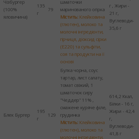
Чізбургер
шматочки
135
г , Жири -
(100%
79
маринованого огірка
г
21 г,
яловичина)
Містить:
Клейковина
Вуглеводи-
(глютен), молоко та
35,6 г
молочні інгредієнти,
гірчиця, діоксид сірки
(Е220) та сульфіти,
соя та продукти на її
основі
Булка чорна, соус
тартар, лист салату,
томат свіжий, 1
шматочок сиру
614,2 Ккал,
"Чеддер" 11% ,
Білки - 16 г,
смажене куряче філе,
195
Жири - 42,4
Блек Бургер
129
грудинка
г
г,
Містить:
Клейковина
Вуглеводи-
(глютен), молоко та
41,8 г
молочні інгредієнти,