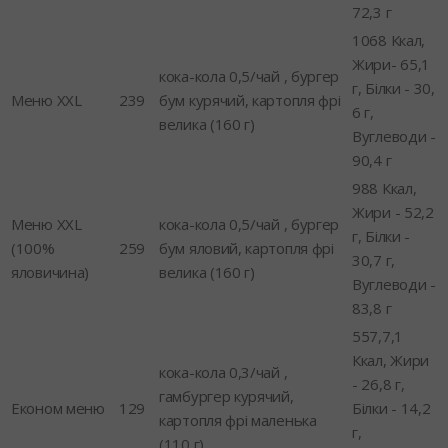
72,3 г
1068 Ккал,
Жири- 65,1
кока-кола 0,5/чай , бургер
г, Білки - 30,
Меню XXL
239
бум курячий, картопля фрі
6 г,
велика (160 г)
Вуглеводи -
90,4 г
988 Ккал,
Жири - 52,2
Меню XXL
кока-кола 0,5/чай , бургер
г, Білки -
(100%
259
бум яловий, картопля фрі
30,7 г,
яловичина)
велика (160 г)
Вуглеводи -
83,8 г
557,7,1
Ккал, Жири
кока-кола 0,3/чай ,
- 26,8 г,
гамбургер курячий,
Економ меню
129
Білки - 14,2
картопля фрі маленька
г,
(110 г)