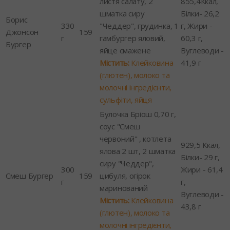
листя салату, 2
855,4Ккал,
шматка сиру
Білки- 26,2
Борис
330
"Чеддер", грудинка, 1
г, Жири -
Джонсон
159
г
гамбургер яловий,
60,3 г,
Бургер
яйце смажене
Вуглеводи -
Містить:
Клейковина
41,9 г
(глютен), молоко та
молочні інгредієнти,
сульфіти, яйця
Булочка Бріош 0,70 г,
соус "Смеш
червоний" , котлета
929,5 Ккал,
ялова 2 шт, 2 шматка
Білки- 29 г,
сиру "Чеддер",
300
Жири - 61,4
Смеш Бургер
159
цибуля, огірок
г
г,
маринований
Вуглеводи -
Містить:
Клейковина
43,8 г
(глютен), молоко та
молочні інгредієнти,