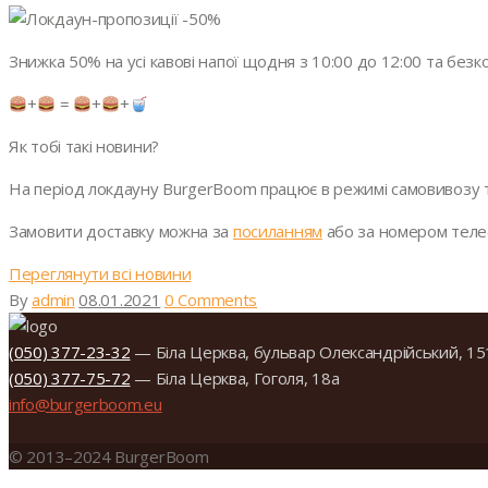
Знижка 50% на усі кавові напої щодня з 10:00 до 12:00 та без
+
=
+
+
Як тобі такі новини?
На період локдауну BurgerBoom працює в режимі самовивозу т
Замовити доставку можна за
посиланням
або за номером теле
Переглянути всі новини
By
admin
08.01.2021
0 Comments
(050) 377-23-32
— Біла Церква, бульвар Олександрійський, 15
(050) 377-75-72
— Біла Церква, Гоголя, 18а
info@burgerboom.eu
© 2013–2024 BurgerBoom