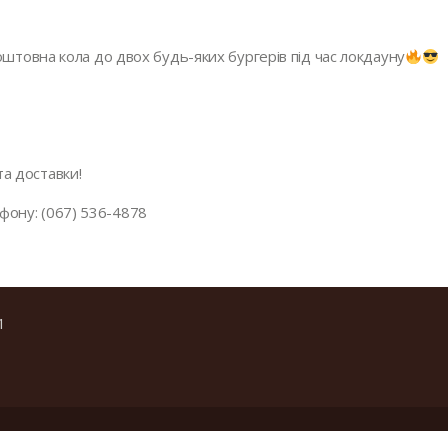
коштовна кола до двох будь-яких бургерів під час локдауну
а доставки!
фону: (067) 536-4878
1