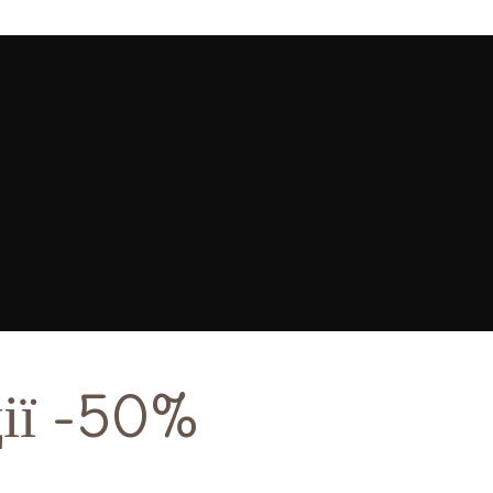
ії -50%