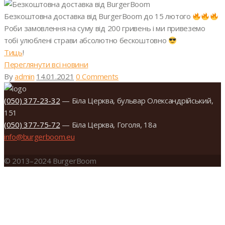
Безкоштовна доставка від BurgerBoom до 15 лютого
Роби замовлення на суму від 200 гривень і ми привеземо
тобі улюблені страви абсолютно бескоштовно
Тиць
!
Переглянути всі новини
By
admin
14.01.2021
0 Comments
(050) 377-23-32
— Біла Церква, бульвар Олександрійський,
151
(050) 377-75-72
— Біла Церква, Гоголя, 18а
info@burgerboom.eu
© 2013–2024 BurgerBoom